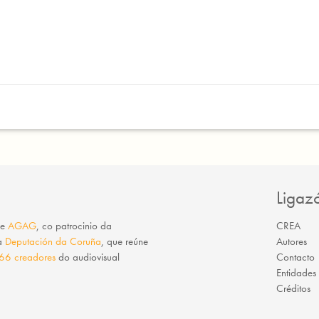
S
Ligaz
e
AGAG
, co patrocinio da
CREA
da
Deputación da Coruña
, que reúne
Autores
66 creadores
do audiovisual
Contacto
Entidades
Créditos