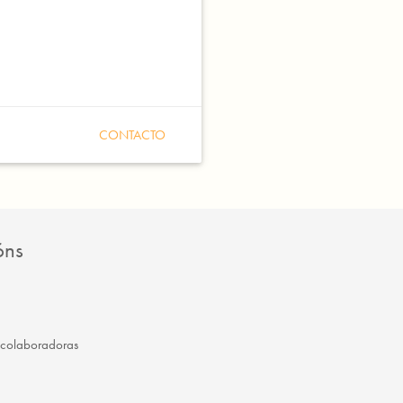
CONTACTO
óns
 colaboradoras