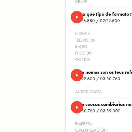
CREAR
Para que tipo de formato 
play_arrow
01:26.880 / 02:22.600
NOVELA
TELEVISIÓN
RADIO
FICCIÓN
CONTO
Que nomes son os teus re
play_arrow
02:22.600 / 03:50.760
AUTODIDACTA
Que cousas cambiarías no 
play_arrow
03:50.760 / 03:59.000
EMPRESA
ORGANIZACIÓN