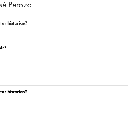
sé Perozo
ar historias?
ir?
ar historias?