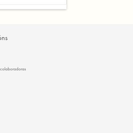
óns
 colaboradoras