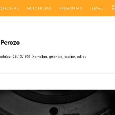
sea
TORES/AS
GUIONISTAS
PREGUNTAS
TEMAS
close
 Perozo
adajoz) 28.10.1951. Xornalista, guionista, escritor, editor.