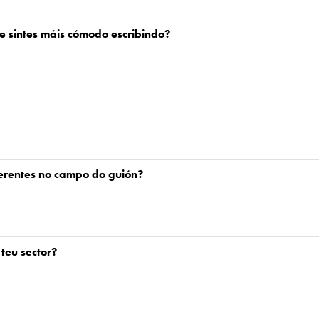
te sintes máis cómodo escribindo?
ferentes no campo do guión?
teu sector?