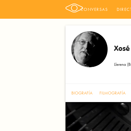
CONVERSAS
DIREC
Xosé
Llerena (B
BIOGRAFÍA
FILMOGRAFÍA