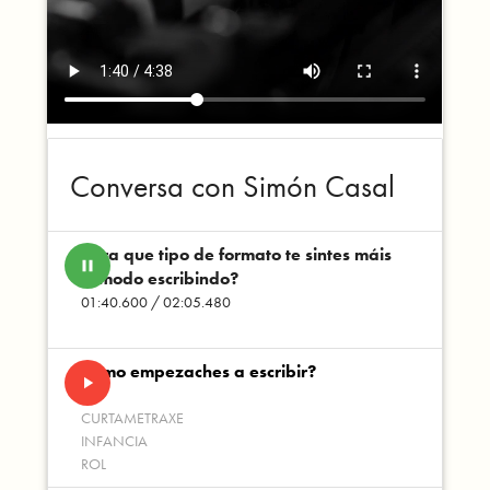
Conversa con Simón Casal
Para que tipo de formato te sintes máis
pause
cómodo escribindo?
01:40.600 / 02:05.480
Como empezaches a escribir?
play_arrow
CURTAMETRAXE
INFANCIA
ROL