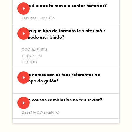
Que é o que te move a contar historias?
play_arrow
EXPERIMENTACIÓN
Para que tipo de formato te sintes máis
play_arrow
cómodo escribindo?
DOCUMENTAL
TELEVISIÓN
FICCIÓN
Que nomes son os teus referentes no
play_arrow
campo do guión?
Que cousas cambiarías no teu sector?
play_arrow
DESENVOLVEMENTO