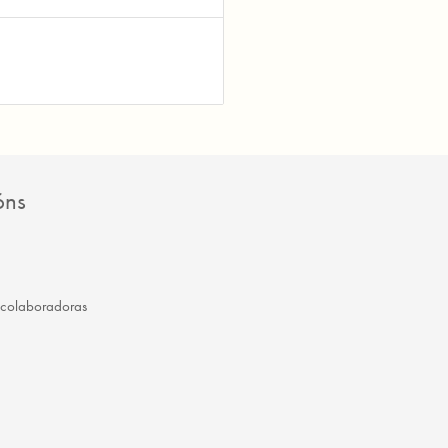
óns
 colaboradoras