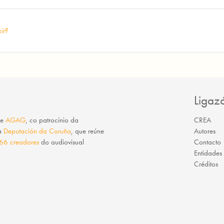
ir?
Ligaz
e
AGAG
, co patrocinio da
CREA
da
Deputación da Coruña
, que reúne
Autores
66 creadores
do audiovisual
Contacto
Entidades
Créditos