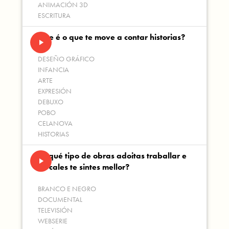
ANIMACIÓN 3D
ESCRITURA
Que é o que te move a contar historias?
play_arrow
DESEÑO GRÁFICO
INFANCIA
ARTE
EXPRESIÓN
DEBUXO
POBO
CELANOVA
HISTORIAS
En qué tipo de obras adoitas traballar e
play_arrow
en cales te sintes mellor?
BRANCO E NEGRO
DOCUMENTAL
TELEVISIÓN
WEBSERIE