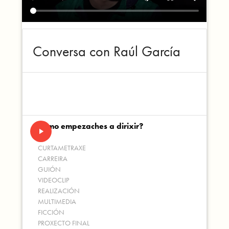
Conversa con Raúl García
Como empezaches a dirixir?
play_arrow
CURTAMETRAXE
CARREIRA
GUIÓN
VIDEOCLIP
REALIZACIÓN
MULTIMEDIA
FICCIÓN
PROXECTO FINAL