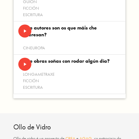
GUIÓN
FICCIÓN
ESCRITURA
Que autores son os que máis che
play_arrow
interesan?
CINEUROPA
Que obras soñas con rodar algún día?
play_arrow
LONGAMETRAXE
FICCIÓN
ESCRITURA
Ollo de Vidro
Ollo de vidro
é un proxecto de
CREA
e
AGAG
, co patrocinio da