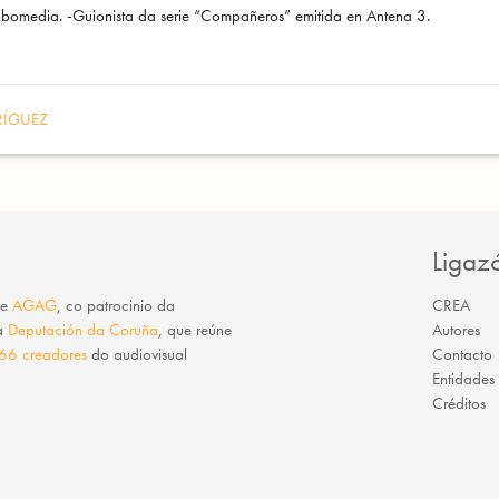
omedia. -Guionista da serie “Compañeros” emitida en Antena 3.
RÍGUEZ
Ligaz
e
AGAG
, co patrocinio da
CREA
da
Deputación da Coruña
, que reúne
Autores
66 creadores
do audiovisual
Contacto
Entidades
Créditos