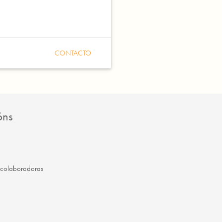
CONTACTO
óns
 colaboradoras