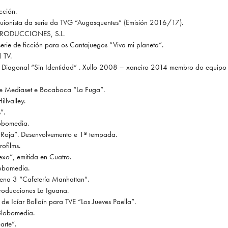
cción.
guionista da serie da TVG “Augasquentes” (Emisión 2016/17).
 PRODUCCIONES, S.L.
erie de ficción para os Cantajuegos “Viva mi planeta”.
 TV.
 e Diagonal “Sin Identidad” . Xullo 2008 – xaneiro 2014 membro do equipo
de Mediaset e Bocaboca “La Fuga”.
lvalley.
”.
obomedia.
a Roja”. Desenvolvemento e 1ª tempada.
ofilms.
exo”, emitida en Cuatro.
obomedia.
ntena 3 “Cafetería Manhattan”.
oducciones La Iguana.
de Icíar Bollaín para TVE “Los Jueves Paella”.
Globomedia.
arte”.