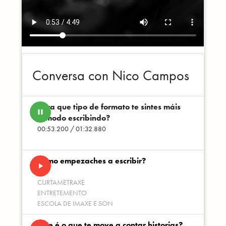
Conversa con Nico Campos
Para que tipo de formato te sintes máis
pause
cómodo escribindo?
00:53.200 / 01:32.880
Como empezaches a escribir?
play_arrow
CURTAMETRAXE
ENTRETEMENTO
ESCOLA DE IMAXE E SON
Que é o que te move a contar historias?