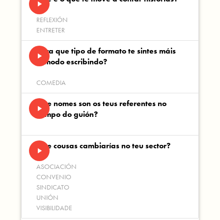
play_arrow
REFLEXIÓN
ENTRETER
Para que tipo de formato te sintes máis
play_arrow
cómodo escribindo?
COMEDIA
Que nomes son os teus referentes no
play_arrow
campo do guión?
Que cousas cambiarías no teu sector?
play_arrow
ASOCIACIÓN
CONVENIO
SINDICATO
UNIÓN
VISIBILIDADE