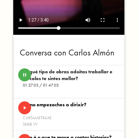
Conversa con Carlos Almón
En qué tipo de obras adoitas traballar e
pause
en cales te sintes mellor?
01:27.03 / 01:47.02
Como empezaches a dirixir?
play_arrow
CURTAMETRAXE
SERIE TV
Que é o que te move a contar historias?