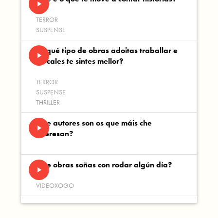
play_arrow
TERROR
SUSPENSE
En qué tipo de obras adoitas traballar e
play_arrow
en cales te sintes mellor?
TERROR
SUSPENSE
THRILLER
Que autores son os que máis che
play_arrow
interesan?
Que obras soñas con rodar algún día?
play_arrow
VIDEOXOGO