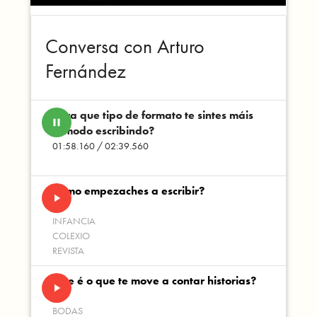
Conversa con Arturo
Fernández
Para que tipo de formato te sintes máis
pause
cómodo escribindo?
01:58.160 / 02:39.560
Como empezaches a escribir?
play_arrow
INFANCIA
COLEXIO
REVISTA
Que é o que te move a contar historias?
play_arrow
BODAS