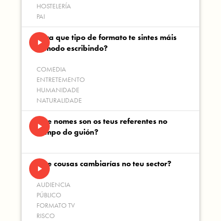
HOSTELERÍA
PAI
Para que tipo de formato te sintes máis
play_arrow
cómodo escribindo?
COMEDIA
ENTRETEMENTO
HUMANIDADE
NATURALIDADE
Que nomes son os teus referentes no
play_arrow
campo do guión?
Que cousas cambiarías no teu sector?
play_arrow
AUDIENCIA
PÚBLICO
FORMATO TV
RISCO