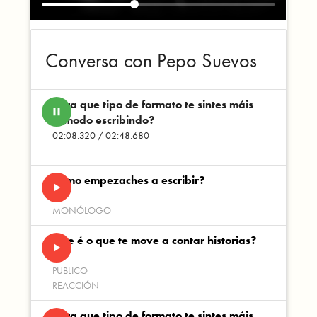
Conversa con Pepo Suevos
Para que tipo de formato te sintes máis
pause
cómodo escribindo?
02:08.320 / 02:48.680
Como empezaches a escribir?
play_arrow
MONÓLOGO
Que é o que te move a contar historias?
play_arrow
PUBLICO
REACCIÓN
Para que tipo de formato te sintes máis