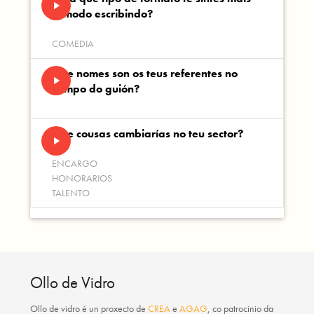
play_arrow
cómodo escribindo?
COMEDIA
Que nomes son os teus referentes no
play_arrow
campo do guión?
Que cousas cambiarías no teu sector?
play_arrow
ENCARGO
HONORARIOS
TALENTO
Ollo de Vidro
Ollo de vidro
é un proxecto de
CREA
e
AGAG
, co patrocinio da