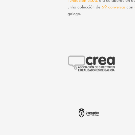
Fundación SGAE
e a colaboración 
unha colección de
69 conversas
con
galego.