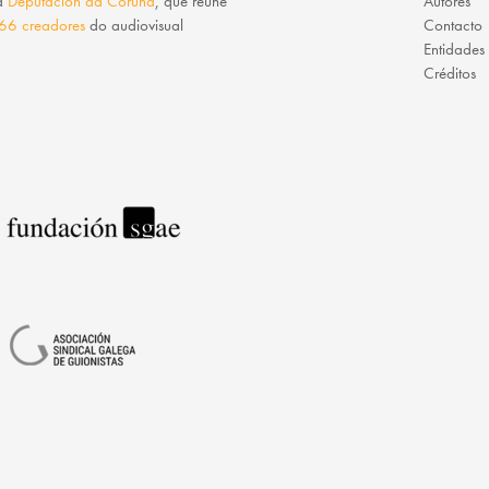
da
Deputación da Coruña
, que reúne
Autores
66 creadores
do audiovisual
Contacto
Entidades
Créditos