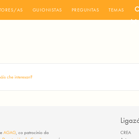
sea
TORES/AS
GUIONISTAS
PREGUNTAS
TEMAS
close
áis che interesan?
Ligaz
e
AGAG
, co patrocinio da
CREA