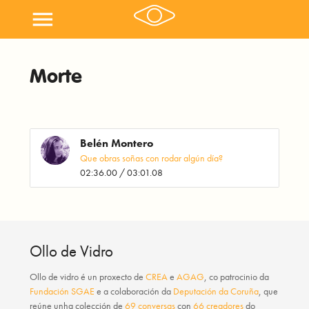
menu
Morte
Belén Montero
Que obras soñas con rodar algún día?
02:36.00 / 03:01.08
Ollo de Vidro
Ollo de vidro
é un proxecto de
CREA
e
AGAG
, co patrocinio da
Fundación SGAE
e a colaboración da
Deputación da Coruña
, que
reúne unha colección de
69 conversas
con
66 creadores
do