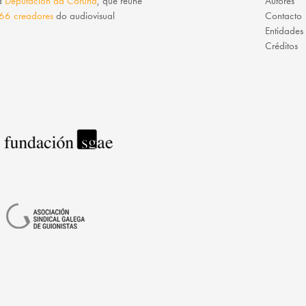
da
Deputación da Coruña
, que reúne
Autores
66 creadores
do audiovisual
Contacto
Entidades
Créditos