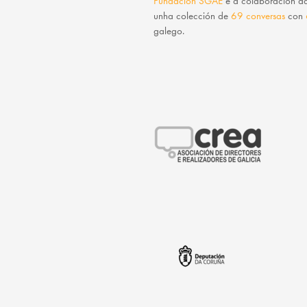
Fundación SGAE
e a colaboración 
unha colección de
69 conversas
con
galego.