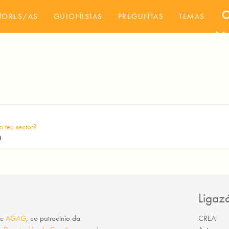
sea
TORES/AS
GUIONISTAS
PREGUNTAS
TEMAS
close
 teu sector?
0
Ligaz
e
AGAG
, co patrocinio da
CREA