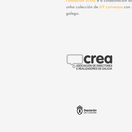
Fundación SGAE
e a colaboración 
unha colección de
69 conversas
con
galego.