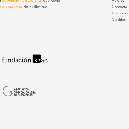
da
Deputación da Coruña
, que reúne
Autores
66 creadores
do audiovisual
Contacto
Entidades
Créditos