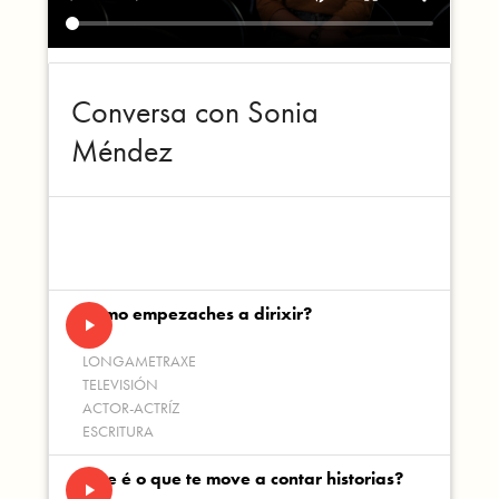
Conversa con Sonia
Méndez
Como empezaches a dirixir?
play_arrow
LONGAMETRAXE
TELEVISIÓN
ACTOR-ACTRÍZ
ESCRITURA
Que é o que te move a contar historias?
play_arrow