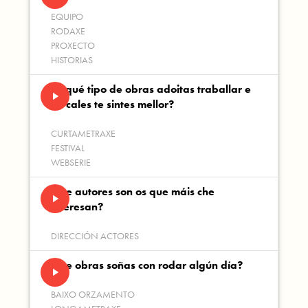
EQUIPO
RODAXE
PROXECTO
HISTORIAS
En qué tipo de obras adoitas traballar e
play_arrow
en cales te sintes mellor?
CURTAMETRAXE
FESTIVAL
WEBSERIE
Que autores son os que máis che
play_arrow
interesan?
DIRECCIÓN ACTORES
Que obras soñas con rodar algún día?
play_arrow
BAIXO ORZAMENTO