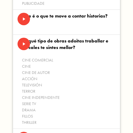
PUBLICIDADE
Que é o que te move a contar historias?
play_arrow
En qué tipo de obras adoitas traballar e
play_arrow
en cales te sintes mellor?
CINE COMERCIAL
CINE
CINE DE AUTOR
ACCIÓN
TELEVISIÓN
TERROR
CINE INDEPENDENTE
SERIE TV
DRAMA
FILLOS
THRILLER