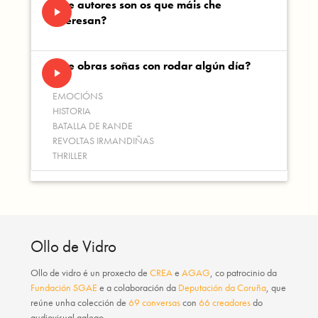
Que autores son os que máis che
play_arrow
interesan?
Que obras soñas con rodar algún día?
play_arrow
EMOCIÓNS
HISTORIA
BATALLA DE RANDE
REVOLTAS IRMANDIÑAS
THRILLER
Ollo de Vidro
Ollo de vidro
é un proxecto de
CREA
e
AGAG
, co patrocinio da
Fundación SGAE
e a colaboración da
Deputación da Coruña
, que
reúne unha colección de
69 conversas
con
66 creadores
do
audiovisual galego.