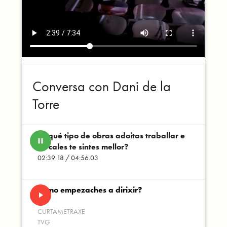
Conversa con Dani de la
Torre
En qué tipo de obras adoitas traballar e
pause
en cales te sintes mellor?
02:39.18 / 04:56.03
Como empezaches a dirixir?
play_arrow
CURTAMETRAXE
TVG