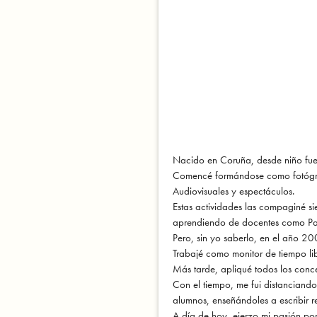
Nacido en Coruña, desde niño fue un
Comencé formándose como fotógrafo
Audiovisuales y espectáculos.
Estas actividades las compaginé si
aprendiendo de docentes como Pau
Pero, sin yo saberlo, en el año 2
Trabajé como monitor de tiempo lib
Más tarde, apliqué todos los conc
Con el tiempo, me fui distanciando
alumnos, enseñándoles a escribir re
A día de hoy, ejerzo mi pasión por