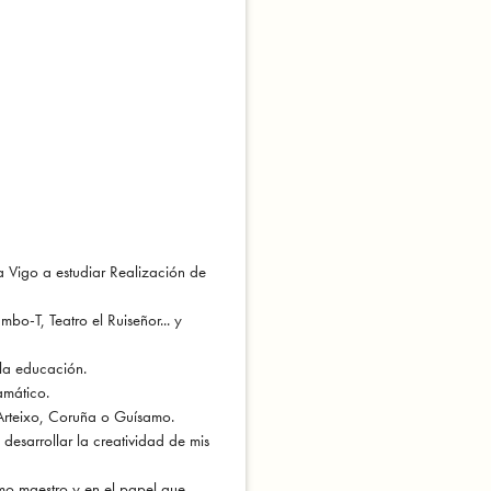
 Vigo a estudiar Realización de
bo-T, Teatro el Ruiseñor... y
 la educación.
amático.
 Arteixo, Coruña o Guísamo.
esarrollar la creatividad de mis
omo maestro y en el papel que