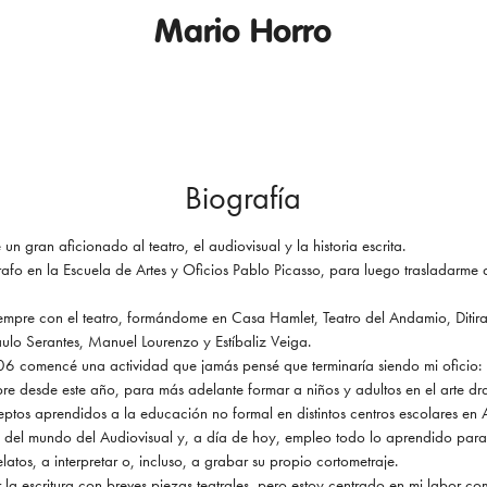
Mario Horro
Biografía
 gran aficionado al teatro, el audiovisual y la historia escrita.
 en la Escuela de Artes y Oficios Pablo Picasso, para luego trasladarme a
empre con el teatro, formándome en Casa Hamlet, Teatro del Andamio, Ditiram
lo Serantes, Manuel Lourenzo y Estíbaliz Veiga.
006 comencé una actividad que jamás pensé que terminaría siendo mi oficio:
re desde este año, para más adelante formar a niños y adultos en el arte dr
eptos aprendidos a la educación no formal en distintos centros escolares en
 del mundo del Audiovisual y, a día de hoy, empleo todo lo aprendido para d
latos, a interpretar o, incluso, a grabar su propio cortometraje.
 la escritura con breves piezas teatrales, pero estoy centrado en mi labor c