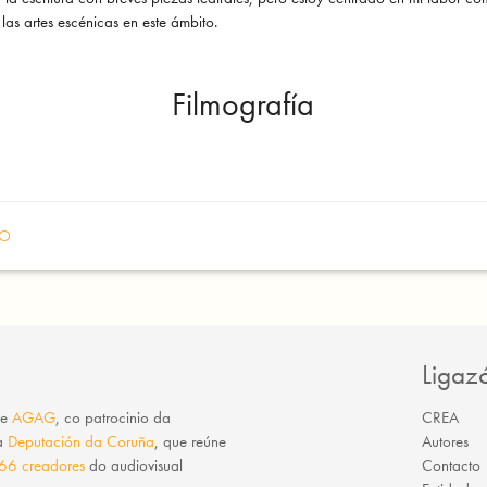
 las artes escénicas en este ámbito.
Filmografía
RO
Ligaz
e
AGAG
, co patrocinio da
CREA
da
Deputación da Coruña
, que reúne
Autores
66 creadores
do audiovisual
Contacto