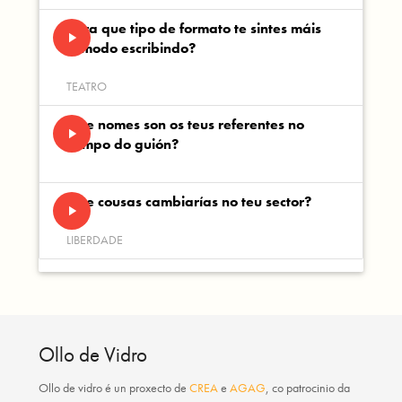
Para que tipo de formato te sintes máis
play_arrow
cómodo escribindo?
TEATRO
Que nomes son os teus referentes no
play_arrow
campo do guión?
Que cousas cambiarías no teu sector?
play_arrow
LIBERDADE
Ollo de Vidro
Ollo de vidro
é un proxecto de
CREA
e
AGAG
, co patrocinio da