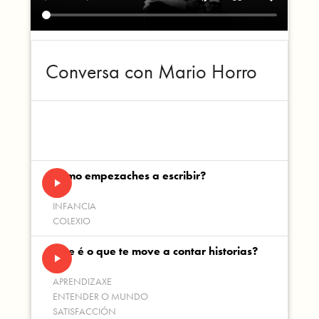
Conversa con Mario Horro
Como empezaches a escribir?
play_arrow
INFANCIA
COLEXIO
Que é o que te move a contar historias?
play_arrow
APRENDIZAXE
ENTENDER O MUNDO
SATISFACCIÓN