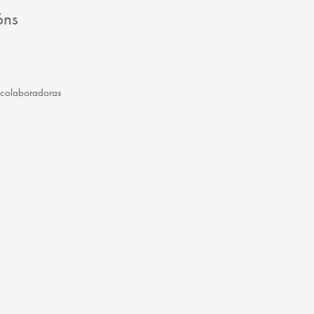
óns
 colaboradoras