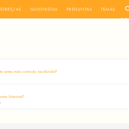
sea
TORES/AS
GUIONISTAS
PREGUNTAS
TEMAS
close
te sintes máis cómodo escribindo?
tar historias?
0