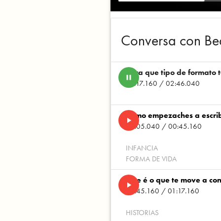
Conversa con Bea
Para que tipo de formato 
pause
01:17.160 / 02:46.040
Como empezaches a escrib
play_arrow
00:05.040 / 00:45.160
INFANCIA
FORMA DE VIDA
Que é o que te move a cont
play_arrow
00:45.160 / 01:17.160
HISTORIAS