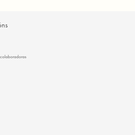
óns
 colaboradoras