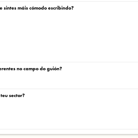
te sintes máis cómodo escribindo?
ferentes no campo do guión?
teu sector?