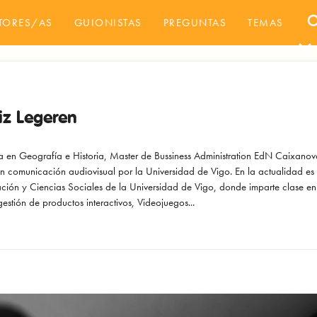
sea
TORES/AS
GUIONISTAS
PREGUNTAS
TEMAS
close
iz Legeren
a en Geografía e Historia, Master de Bussiness Administration EdN Caixanova
n comunicación audiovisual por la Universidad de Vigo. En la actualidad es 
ión y Ciencias Sociales de la Universidad de Vigo, donde imparte clase en e
estión de productos interactivos, Videojuegos...