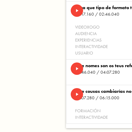
Para que tipo de formato 
play_arrow
01:17.160 / 02:46.040
VIDEOXOGO
AUDIENCIA
EXPERIENCIAS
INTERACTIVIDADE
USUARIO
Que nomes son os teus re
play_arrow
02:46.040 / 04:07.280
Que cousas cambiarías no 
play_arrow
04:07.280 / 06:15.000
FORMACIÓN
INTERACTIVIDADE