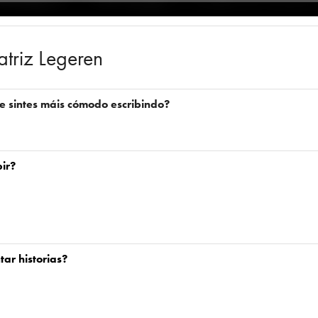
triz Legeren
te sintes máis cómodo escribindo?
ir?
ar historias?