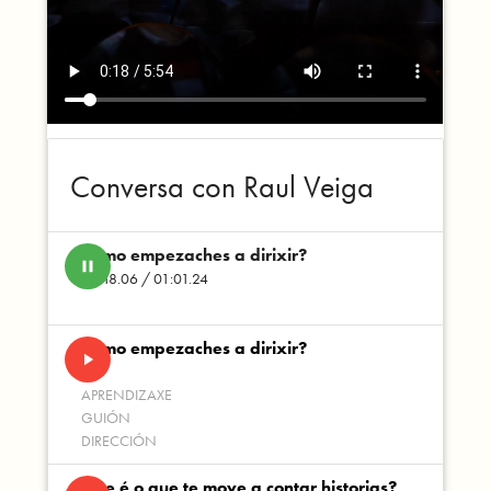
Conversa con Raul Veiga
Como empezaches a dirixir?
pause
00:18.06 / 01:01.24
Como empezaches a dirixir?
play_arrow
APRENDIZAXE
GUIÓN
DIRECCIÓN
Que é o que te move a contar historias?