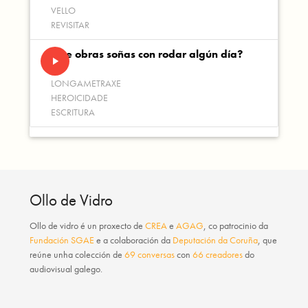
VELLO
REVISITAR
Que obras soñas con rodar algún día?
play_arrow
LONGAMETRAXE
HEROICIDADE
ESCRITURA
Ollo de Vidro
Ollo de vidro
é un proxecto de
CREA
e
AGAG
, co patrocinio da
Fundación SGAE
e a colaboración da
Deputación da Coruña
, que
reúne unha colección de
69 conversas
con
66 creadores
do
audiovisual galego.