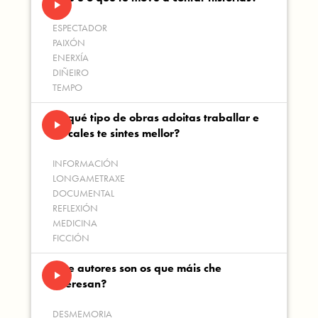
play_arrow
ESPECTADOR
PAIXÓN
ENERXÍA
DIÑEIRO
TEMPO
En qué tipo de obras adoitas traballar e
play_arrow
en cales te sintes mellor?
INFORMACIÓN
LONGAMETRAXE
DOCUMENTAL
REFLEXIÓN
MEDICINA
FICCIÓN
Que autores son os que máis che
play_arrow
interesan?
DESMEMORIA